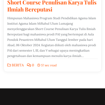
Short Course Penulisan Karya Tulis
Ilmiah Bereputasi
Himpunan Mahasiswa Program Studi Pendidikan Agama Islam
Institut Agama Islam Miftahul Ulum Lumajang
menyelenggarakan Short Course Penulisan Karya Tulis Ilmiah
Bereputasi bagi mahasiswa prodi PAI yang bertempat di Aula
Pondok Pesantren Miftahul Ulum Tanggul Jember pada hari
Ahad, 06 Oktober 2024. Kegiatan diikuti oleh mahasiswa prodi
PAI dari semester I, III, dan V sebagai upaya meningkatkan
pengetahuan dan kemampuan menulis karya ilmiah…
BERITA
0
57 sec read