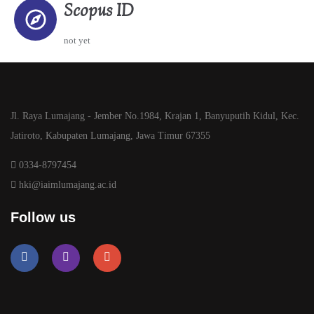
Scopus ID
not yet
Jl. Raya Lumajang - Jember No.1984, Krajan 1, Banyuputih Kidul, Kec.
Jatiroto, Kabupaten Lumajang, Jawa Timur 67355
0334-8797454
hki@iaimlumajang.ac.id
Follow us