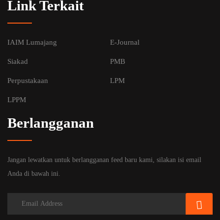
Link Terkait
IAIM Lumajang
E-Journal
Siakad
PMB
Perpustakaan
LPM
LPPM
Berlangganan
Jangan lewatkan untuk berlangganan feed baru kami, silakan isi email
Anda di bawah ini.