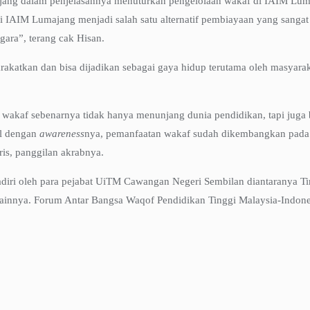
ang dalam penjelasannya menuturkan pengelolaan wakaf di IAIM Luma
di IAIM Lumajang menjadi salah satu alternatif pembiayaan yang sang
gara”, terang cak Hisan.
arakatkan dan bisa dijadikan sebagai gaya hidup terutama oleh masyar
 wakaf sebenarnya tidak hanya menunjang dunia pendidikan, tapi juga 
al dengan
awareness
nya, pemanfaatan wakaf sudah dikembangkan pada 
ris, panggilan akrabnya.
ihadiri oleh para pejabat UiTM Cawangan Negeri Sembilan diantaranya
innya. Forum Antar Bangsa Waqof Pendidikan Tinggi Malaysia-Indone