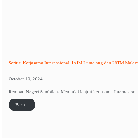
Seriusi Kerjasama Internasional; IAIM Lumajang dan UiTM Malay
October 10, 2024
Rembau Negeri Sembilan- Menindaklanjuti kerjasama Internasiona
Baca...