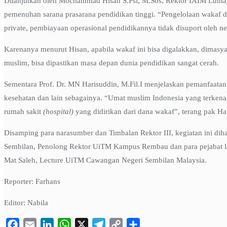
Dilanjutkan oleh Mochammad Hisan S.Psi, M.Sos, Rektor IAIM Lumaj
pemenuhan sarana prasarana pendidikan tinggi. “Pengelolaan wakaf 
private, pembiayaan operasional pendidikannya tidak disuport oleh ne
Karenanya menurut Hisan, apabila wakaf ini bisa digalakkan, dimasy
muslim, bisa dipastikan masa depan dunia pendidikan sangat cerah.
Sementara Prof. Dr. MN Harisuddin, M.Fil.I menjelaskan pemanfaatan
kesehatan dan lain sebagainya. “Umat muslim Indonesia yang terken
rumah sakit
(hospital)
yang didirikan dari dana wakaf”, terang pak Ha
Disamping para narasumber dan Timbalan Rektor III, kegiatan ini d
Sembilan, Penolong Rektor UiTM Kampus Rembau dan para pejabat la
Mat Saleh, Lecture UiTM Cawangan Negeri Sembilan Malaysia.
Reporter: Farhans
Editor: Nabila
Facebook
Email
LinkedIn
WhatsApp
X
Telegram
Copy
Share