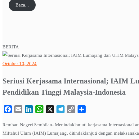
Baca...
BERITA
October 10, 2024
Seriusi Kerjasama Internasional; IAIM 
Pendidikan Tinggi Malaysia-Indonesia
Facebook
Email
LinkedIn
WhatsApp
X
Telegram
Copy
Share
Link
Rembau Negeri Sembilan- Menindaklanjuti kerjasama Internasional a
Miftahul Ulum (IAIM) Lumajang, ditindaklanjuti dengan melaksanak