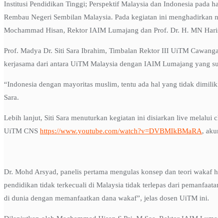
Institusi Pendidikan Tinggi; Perspektif Malaysia dan Indonesia pad
Rembau Negeri Sembilan Malaysia. Pada kegiatan ini menghadirkan
Mochammad Hisan, Rektor IAIM Lumajang dan Prof. Dr. H. MN Hari
Prof. Madya Dr. Siti Sara Ibrahim, Timbalan Rektor III UiTM Cawan
kerjasama dari antara UiTM Malaysia dengan IAIM Lumajang yang suda
“Indonesia dengan mayoritas muslim, tentu ada hal yang tidak dimiliki
Sara.
Lebih lanjut, Siti Sara menuturkan kegiatan ini disiarkan live mel
UiTM CNS
https://www.youtube.com/watch?v=DVBMIkBMaRA
, ak
Dr. Mohd Arsyad, panelis pertama mengulas konsep dan teori wakaf
pendidikan tidak terkecuali di Malaysia tidak terlepas dari pemanfaa
di dunia dengan memanfaatkan dana wakaf”, jelas dosen UiTM ini.