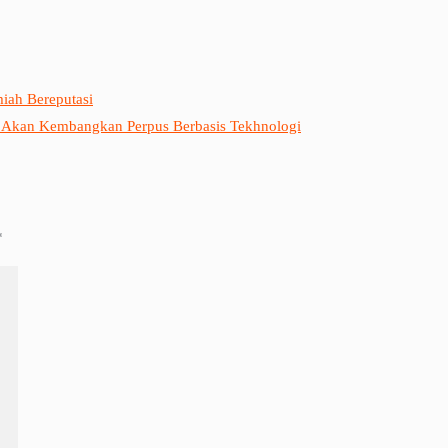
miah Bereputasi
g Akan Kembangkan Perpus Berbasis Tekhnologi
*