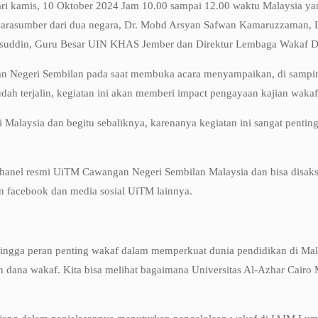
a hari kamis, 10 Oktober 2024 Jam 10.00 sampai 12.00 waktu Malaysia 
 narasumber dari dua negara, Dr. Mohd Arsyan Safwan Kamaruzzaman,
suddin, Guru Besar UIN KHAS Jember dan Direktur Lembaga Wakaf D
gan Negeri Sembilan pada saat membuka acara menyampaikan, di sampin
h terjalin, kegiatan ini akan memberi impact pengayaan kajian wakaf 
 Malaysia dan begitu sebaliknya, karenanya kegiatan ini sangat penting 
alui chanel resmi UiTM Cawangan Negeri Sembilan Malaysia dan bisa di
un facebook dan media sosial UiTM lainnya.
 hingga peran penting wakaf dalam memperkuat dunia pendidikan di M
tan dana wakaf. Kita bisa melihat bagaimana Universitas Al-Azhar Cair