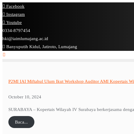
Facebook
Instagram
Youtube
0334-8797454
hki@iaimlumajang.ac.id
Banyuputih Kidul, Jatiroto, Lumajang
P2MI IAI Miftahul Ulum Ikut Workshop Auditor AMI Kopertais Wi
October 10, 2024
SURABAYA – Kopertais Wilayah IV Surabaya berkerjasama dengan
Baca...