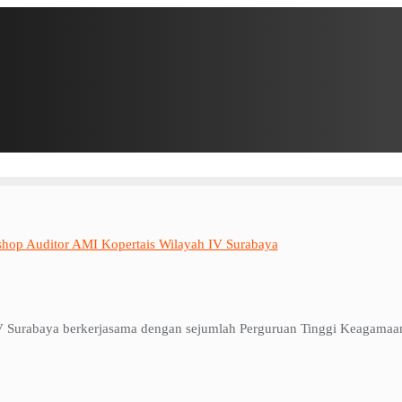
shop Auditor AMI Kopertais Wilayah IV Surabaya
Surabaya berkerjasama dengan sejumlah Perguruan Tinggi Keagamaan