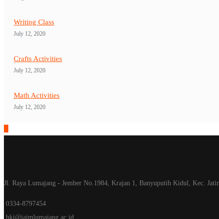
Writing Class
July 12, 2020
Crafts Activities
July 12, 2020
Math Activities
July 12, 2020
Jl. Raya Lumajang - Jember No.1984, Krajan 1, Banyuputih Kidul, Kec. Jat
0334-8797454
hki@iaimlumajang.ac.id