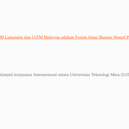
IAIM Lumajang dan UiTM Malaysia adakan Forum Antar Bangsa Waqof P
anjuti kerjasama Internasional antara Universitas Teknologi Mara (