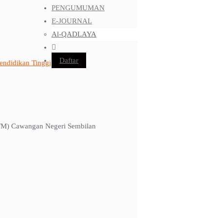
PENGUMUMAN
E-JOURNAL
Al-QADLAYA
Daftar
endidikan Tinggi
UiTM) Cawangan Negeri Sembilan