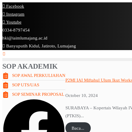
Skip
Facebook
to
Instagram
content
Youtube
0334-8797454
hki@iaimlumajang.ac.id
Banyuputih Kidul, Jatiroto, Lumajang
SOP AKADEMIK
SOP AWAL PERKULIAHAN
P2MI IAI Miftahul Ulum Ikut Work
SOP UTS/UAS
SOP SEMINAR PROPOSAL
October 10, 2024
SURABAYA – Kopertais Wilayah IV 
(PTKIS)...
Baca...