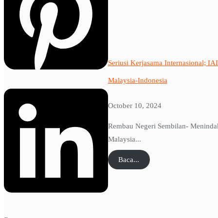
Seriusi Kerjasama Internasional; 
Malaysia-Indonesia
October 10, 2024
Rembau Negeri Sembilan- Menindakl
Malaysia...
Baca...